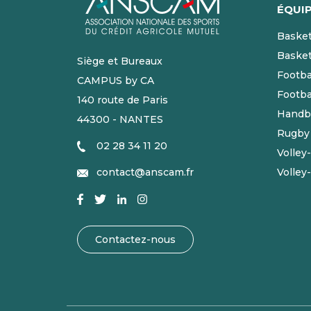
ÉQUI
Basket
Baske
Siège et Bureaux
Footba
CAMPUS by CA
Footba
140 route de Paris
Handba
44300 - NANTES
Rugby
02 28 34 11 20
Volley
contact@anscam.fr
Volley
Contactez-nous