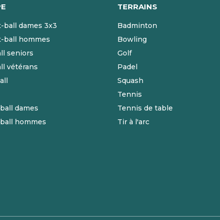
PE
TERRAINS
-ball dames 3x3
Badminton
t-ball hommes
Bowling
ll seniors
Golf
ll vétérans
Padel
ll
Squash
Tennis
-ball dames
Tennis de table
-ball hommes
Tir à l'arc