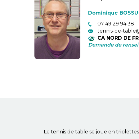
Dominique BOSSU
07 49 29 94 38
tennis-de-table
CA NORD DE F
Demande de rense
Le tennis de table se joue en triplette