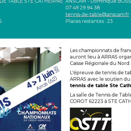
DE TABLE STE CATHERINE
ANSCAM - Dominique BOS
07 49 29 94 38
tennis-de-table@anscam.fr
S
Places restantes : 23
Les championnats de france
auront lieu à ARRAS organ
Caisse Régionale du Nord 
L'épreuve de tennis de t
ARRAS avec le soutien du 
tennis de table Ste Cath
La salle de Tennis de Tab
COROT 62223 à STE CAT