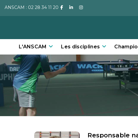
ANSCAM : 02 28 34 11 20
facebook
linkedin
instagram
L'ANSCAM
Les disciplines
Champio
Responsable na