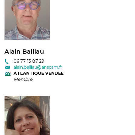
Alain Balliau
06 77 13 87 29
alain.balliau@anscam.fr
ATLANTIQUE VENDEE
Membre