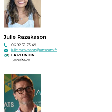
Julie Razakason
06 92 31 73 49
julie.razakason@anscam.fr
LA REUNION
Secrétaire