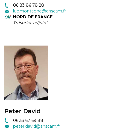
06 83 86 78 28
luc.montagne@anscam.fr
NORD DE FRANCE
Trésorier-adjoint
Peter David
06 33 67 69 88
peter.david@anscam.fr