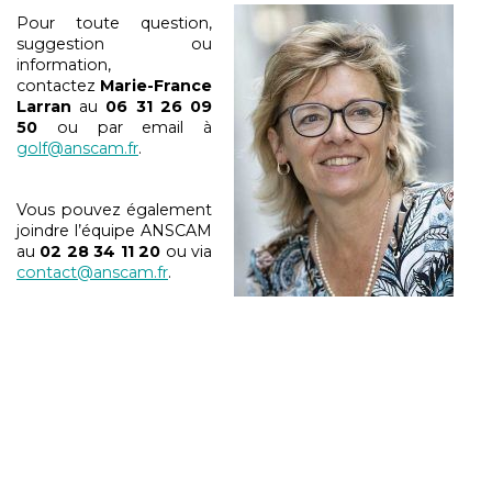
Pour toute question,
suggestion ou
information,
contactez
Marie-
France
Larran
au
06 31 26 09
5
0
ou par email à
golf@anscam.fr
.
Vous pouvez également
joindre l’équipe ANSCAM
au
02 28 34 11 20
ou via
contact@anscam.fr
.