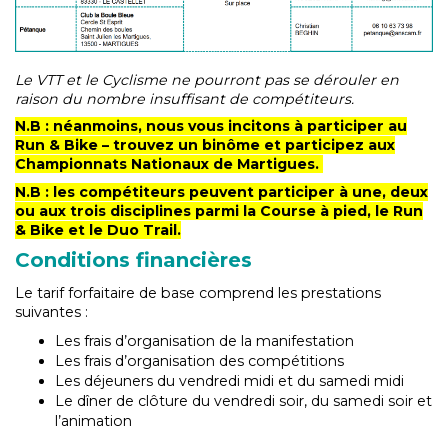
Le VTT et le Cyclisme ne pourront pas se dérouler en
raison du nombre insuffisant de compétiteurs.
N.B : néanmoins, nous vous incitons à participer au
Run & Bike – trouvez un binôme et participez aux
Championnats Nationaux de Martigues.
N.B : les compétiteurs peuvent participer à une, deux
ou aux trois disciplines parmi la Course à pied, le Run
& Bike et le Duo Trail.
Conditions financières
Le tarif forfaitaire de base comprend les prestations
suivantes :
Les frais d’organisation de la manifestation
Les frais d’organisation des compétitions
Les déjeuners du vendredi midi et du samedi midi
Le dîner de clôture du vendredi soir, du samedi soir et
l’animation