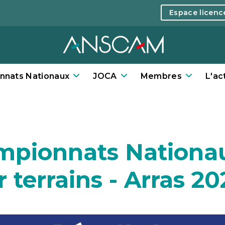
Espace licen
nnats Nationaux
JOCA
Membres
L'ac
mpionnats Nationau
r terrains - Arras 2