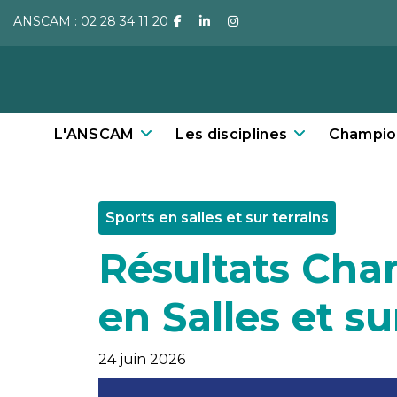
ANSCAM : 02 28 34 11 20
facebook
linkedin
instagram
L'ANSCAM
Les disciplines
Champio
Sports en salles et sur terrains
Résultats Cha
en Salles et su
24 juin 2026