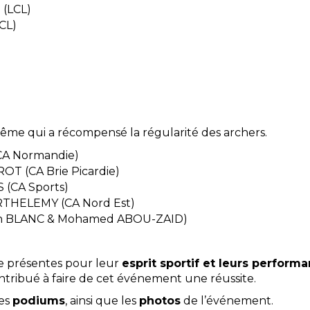
 (LCL)
CL)
même qui a récompensé la régularité des archers.
(CA Normandie)
OT (CA Brie Picardie)
S (CA Sports)
ARTHELEMY (CA Nord Est)
Irwin BLANC & Mohamed ABOU-ZAID)
pe présentes pour leur
esprit sportif et leurs perform
ntribué à faire de cet événement une réussite.
des
podiums
, ainsi que les
photos
de l’événement.