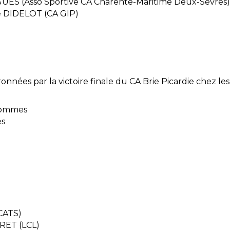
UES (Asso Sportive CA Charente-Maritime Deux-Sèvres)
e DIDELOT (CA GIP)
onnées par la victoire finale du CA Brie Picardie chez l
 Hommes
es
(CATS)
URET (LCL)